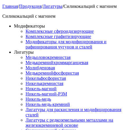
Главная
/
Продукция
/
Лигатуры
/
Силикокальций с магнием
Силикокальций с магнием
Модификаторы
Комплексные сфероидизирующие
Комплексные графитизирующие
Модификаторы для модифицирования и
рафинирования чугунов и сталей
Лигатуры
Медьоловокремнистая
Медькремнийхроммарганцевая
Молибденовая
Медькремнийфосфористая
Никельфосфористая
Никелькремнистая
Никель-магний
Никель-магний-РЗМ
Никель-медь
Никель-медь-кремний
Лигатуры для раскисления и модифицирования
сталей
Лигатуры с редкоземельными металлами на
железокремниевой основе