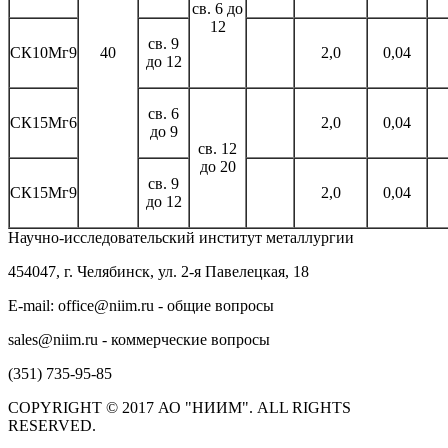
св. 6 до
12
св. 9
СК10Мг9
40
2,0
0,04
до 12
св. 6
СК15Мг6
2,0
0,04
до 9
св. 12
до 20
св. 9
СК15Мг9
2,0
0,04
до 12
Научно-исследовательский институт металлургии
454047, г. Челябинск, ул. 2-я Павелецкая, 18
E-mail: office@niim.ru - общие вопросы
sales@niim.ru - коммерческие вопросы
(351) 735-95-85
COPYRIGHT © 2017 АО "НИИМ". ALL RIGHTS
RESERVED.