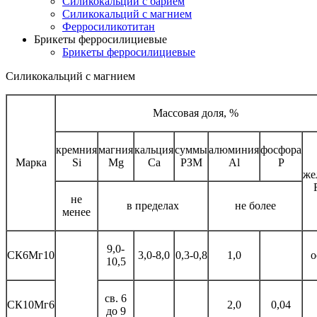
Силикокальций с барием
Силикокальций с магнием
Ферросиликотитан
Брикеты ферросилициевые
Брикеты ферросилициевые
Силикокальций с магнием
Массовая доля, %
кремния
магния
кальция
суммы
алюминия
фосфора
Марка
Si
Mg
Са
РЗМ
Al
P
же
не
в пределах
не более
менее
9,0-
СК6Мг10
3,0-8,0
0,3-0,8
1,0
о
10,5
св. 6
СК10Мг6
2,0
0,04
до 9